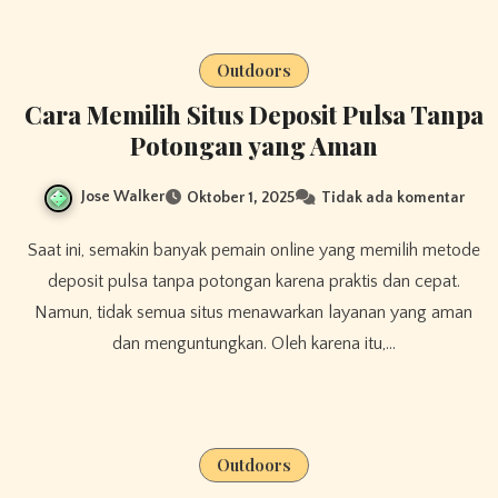
Outdoors
Cara Memilih Situs Deposit Pulsa Tanpa
Potongan yang Aman
Jose Walker
Oktober 1, 2025
Tidak ada komentar
Saat ini, semakin banyak pemain online yang memilih metode
deposit pulsa tanpa potongan karena praktis dan cepat.
Namun, tidak semua situs menawarkan layanan yang aman
dan menguntungkan. Oleh karena itu,…
Outdoors