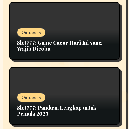
Outdoors
Slot777: Game Gacor Hari Ini yang
Wajib Dicoba
Outdoors
Slot777: Panduan Lengkap untuk
Pemula 2025