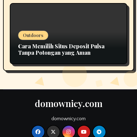
Outdoors
Cara Memilih Situs Deposit Pulsa
Tanpa Potongan yang Aman
domownicy.com
domownicy.com